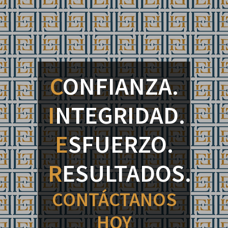
C
ONFIANZA.
I
NTEGRIDAD.
E
SFUERZO.
R
ESULTADOS.
CONTÁCTANOS
HOY